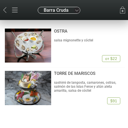
Barra Cruda
0
OSTRA
salsa mignonette y cóctel
от
$22
TORRE DE MARISCOS
sashimi de langosta, camarones, ostras,
salmón de las Islas Feroe y atún aleta
amarilla, salsa de cóctel
$91