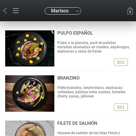
Marisco
0
PULPO ESPAÑOL
Pulpo a la plancha, puré de patatas
moradas ahumadas en madera, espárragos,
espinacas y salsa de ñame
$33
BRANZINO
Filete branzino, beurre blanc, espinacas
salteadas, patatas baby asadas, tomates
cherry, pasas, piñones
$41
FILETE DE SALMÓN
mousse de salmón de las Islas Feroe y