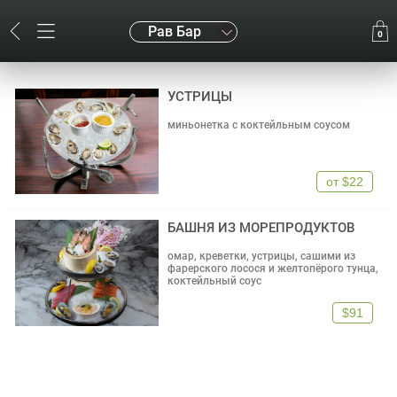
Рав Бар
0
УСТРИЦЫ
миньонетка с коктейльным соусом
от
$22
БАШНЯ ИЗ МОРЕПРОДУКТОВ
омар, креветки, устрицы, сашими из
фарерского лосося и желтопёрого тунца,
коктейльный соус
$91