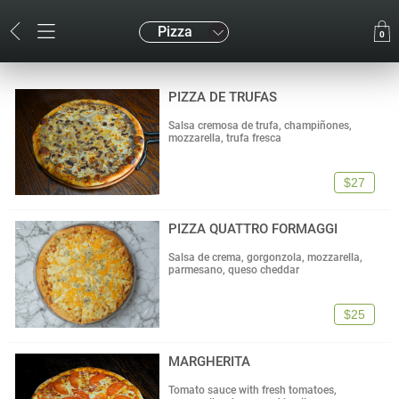
Pizza
0
PIZZA DE TRUFAS
Salsa cremosa de trufa, champiñones,
mozzarella, trufa fresca
$27
PIZZA QUATTRO FORMAGGI
Salsa de crema, gorgonzola, mozzarella,
parmesano, queso cheddar
$25
MARGHERITA
Tomato sauce with fresh tomatoes,